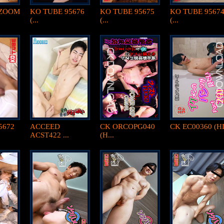
ZOOM
KO TUBE 95676
KO TUBE 95675
KO TUBE 9567
(...
(...
(...
5672
ACCEED
CK ORCOPG040
CK EC00360 (H
ACST422 ...
(H...