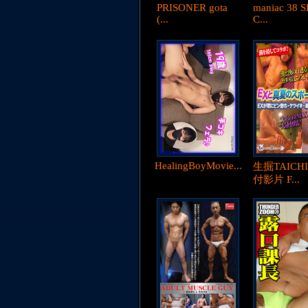
PRISONER gota
maniac 38 
(...
C...
HealingBoyMovie...
生掘TAICH
付影片 F...