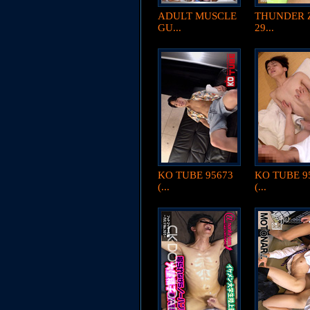
ADULT MUSCLE
THUNDER 
GU...
29...
KO TUBE 95673
KO TUBE 9
(...
(...