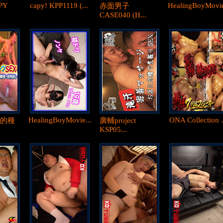
SPY
capy! KPP1119 (...
HealingBoyMovie
赤面男子
CASE040 (H...
HealingBoyMovie...
ONA Collection .
I的種
廣輔project
KSP05...