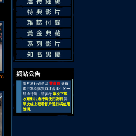
4
D)
影片通行碼是以
非會員
身份
進行單次購買時才會產生的一
組通行碼，請參考
單次下載
收藏影片通行碼使用說明
與
單次線上觀看影片通行碼使用
說明
。