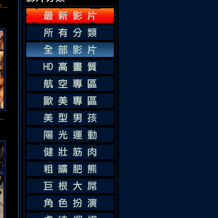
...
..